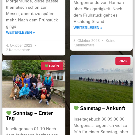
Morgenrunde, diese passte
Morgenrunde von Hannah
thematisch schon zur
über Einzigartigkeit. Nach
Messe, aber dazu später
dem Frühstück geht es
mehr. Nach dem Frühstück
Richtung Strand
gings
WEITERLESEN »
WEITERLESEN »
3. Oktober 2023
Keine
Kommentare
4. Oktober 2023
2 Kommentare
2023
GRÜN
Samstag – Ankunft
Sonntag – Erster
Tag
Inseltagebuch 30.09 06:00
Morgens… eigentlich viel zu
Inseltagebuch 01.10 Nach
früh für einen Samstag, aber
dem Aufstehen beginnt der