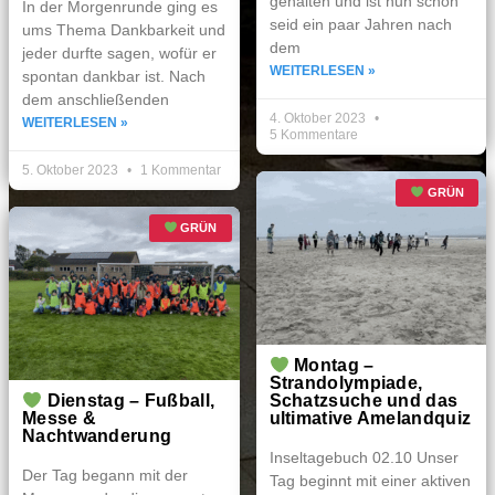
gehalten und ist nun schon
In der Morgenrunde ging es
seid ein paar Jahren nach
ums Thema Dankbarkeit und
dem
jeder durfte sagen, wofür er
WEITERLESEN »
spontan dankbar ist. Nach
dem anschließenden
4. Oktober 2023
WEITERLESEN »
5 Kommentare
5. Oktober 2023
1 Kommentar
GRÜN
GRÜN
Montag –
Strandolympiade,
Dienstag – Fußball,
Schatzsuche und das
Messe &
ultimative Amelandquiz
Nachtwanderung
Inseltagebuch 02.10 Unser
Der Tag begann mit der
Tag beginnt mit einer aktiven