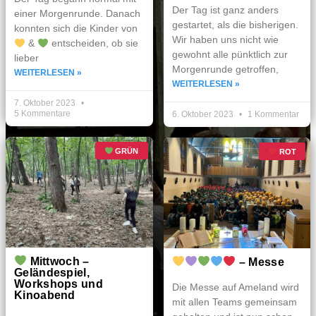
Der Tag ist ganz anders
einer Morgenrunde. Danach
gestartet, als die bisherigen.
konnten sich die Kinder von
Wir haben uns nicht wie
&
entscheiden, ob sie
gewohnt alle pünktlich zur
lieber
Morgenrunde getroffen,
WEITERLESEN »
WEITERLESEN »
7. Oktober 2023
5 Kommentare
6. Oktober 2023
1 Kommentar
GRÜN
ROT
Mittwoch –
– Messe
Geländespiel,
Workshops und
Die Messe auf Ameland wird
Kinoabend
mit allen Teams gemeinsam