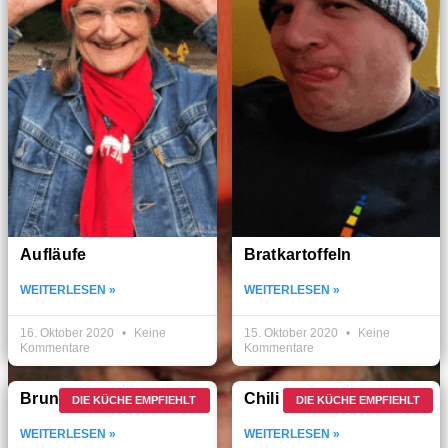
Aufläufe
Bratkartoffeln
WEITERLESEN »
WEITERLESEN »
16. Oktober 2020
Keine
15. Oktober 2020
Keine
Kommentare
Kommentare
Brunch
Chili
DIE KÜCHE EMPFIEHLT
DIE KÜCHE EMPFIEHLT
WEITERLESEN »
WEITERLESEN »