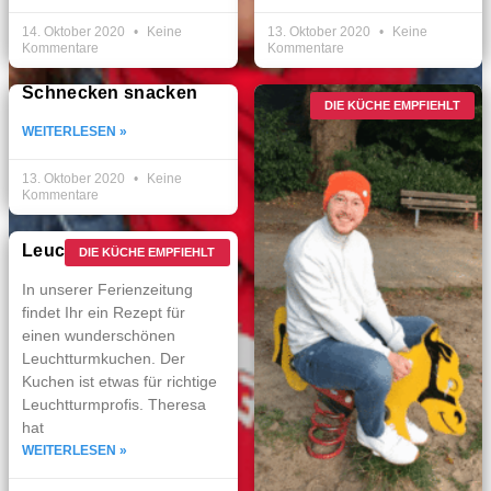
14. Oktober 2020
Keine
13. Oktober 2020
Keine
Kommentare
Kommentare
Schnecken snacken
DIE KÜCHE EMPFIEHLT
WEITERLESEN »
13. Oktober 2020
Keine
Kommentare
Leuchtturm­kuchen
DIE KÜCHE EMPFIEHLT
In unserer Ferien­zeitung
findet Ihr ein Rezept für
einen wunder­schönen
Leucht­turm­kuchen. Der
Kuchen ist etwas für richtige
Leucht­­turmprofis. Theresa
hat
WEITERLESEN »