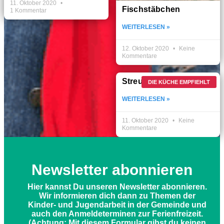
11. Oktober 2020
Fischstäbchen
1 Kommentar
WEITERLESEN »
12. Oktober 2020
Keine
Kommentare
Streuselbrot
DIE KÜCHE EMPFIEHLT
WEITERLESEN »
11. Oktober 2020
Keine
Kommentare
Newsletter abonnieren
Hier kannst Du unseren Newsletter abonnieren.
Wir informieren dich dann zu Themen der
Kinder- und Jugendarbeit in der Gemeinde und
auch den Anmeldeterminen zur Ferienfreizeit.
(Achtung: Mit diesem Formular gibst du keinen