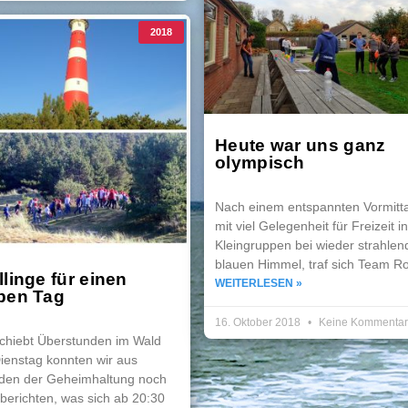
2018
Heute war uns ganz
olympisch
Nach einem entspannten Vormitt
mit viel Gelegenheit für Freizeit in
Kleingruppen bei wieder strahlen
blauen Himmel, traf sich Team Ro
llinge für einen
WEITERLESEN »
ben Tag
16. Oktober 2018
Keine Kommenta
schiebt Überstunden im Wald
ienstag konnten wir aus
den der Geheimhaltung noch
 berichten, was sich ab 20:30