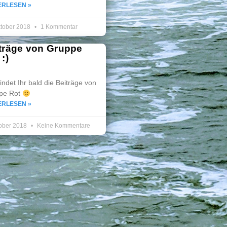
ERLESEN »
ktober 2018
1 Kommentar
träge von Gruppe
:)
findet Ihr bald die Beiträge von
pe Rot
ERLESEN »
tober 2018
Keine Kommentare