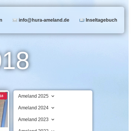
n
info@hura-ameland.de
Inseltagebuch
018
Ameland 2025
18
Ameland 2024
Ameland 2023