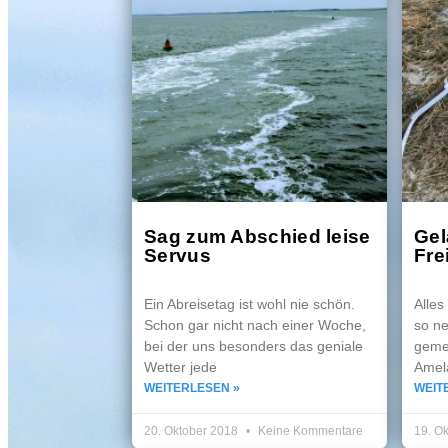
Sag zum Abschied leise
Gel
Servus
Fre
Ein Abreisetag ist wohl nie schön.
Alle
Schon gar nicht nach einer Woche,
so ne
bei der uns besonders das geniale
gemei
Wetter jede
Amel
WEITERLESEN »
WEIT
20. Oktober 2018
Keine Kommentare
19. O