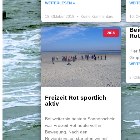
WEITERLESEN »
WEIT
18. Oktober 2018
Keine Kommentare
16. O
Bei
2018
Rot 
Hier 
Grup
WEIT
8. Ok
Freizeit Rot sportlich
aktiv
Bei weiterhin bestem Sonnenschein
war Freizeit Rot heute voll in
Bewegung. Nach den
Revierdiensten starteten wir mit