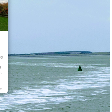
ag
d
t
re