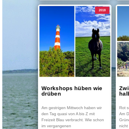
2018
Workshops hüben wie
Zwi
drüben
hal
Am gestrigen Mittwoch haben wir
Rot 
den Tag quasi von A bis Z mit
Am D
Freizeit Blau verbracht. Wie schon
Grün
im vergangenen
nicht