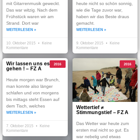
mit Gitarrenmusik geweckt.
heute nicht so schön sonnig,
Das war witzig. Nach dem
wie die Tage zuvor war,
Frühstück waren wir am
haben wir das Beste draus
Strand. Dort war
gemacht.
WEITERLESEN »
WEITERLESEN »
10. Oktober 2015
Keine
9. Oktober 2015
Keine
Kommentare
Kommentare
Wir lassen uns es gut
2016
2016
gehen ! – FZ A
Heute morgen war Brunch,
man konnte also länger
schlafen und von morgens
bis mittags steht Essen auf
dem Tisch, welches
Wettertief ≠
Stimmungstief – FZ A
WEITERLESEN »
Das Wetter war heute zum
7. Oktober 2015
Keine
ersten mal nicht so gut. Es
Kommentare
war nebelig und etwas