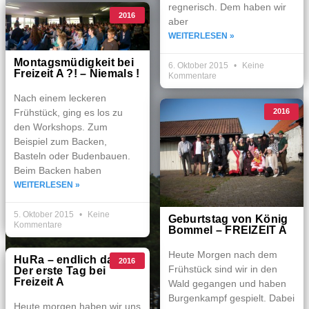
regnerisch. Dem haben wir
2016
aber
WEITERLESEN »
Montagsmüdigkeit bei
6. Oktober 2015
Keine
Freizeit A ?! – Niemals !
Kommentare
Nach einem leckeren
Frühstück, ging es los zu
2016
den Workshops. Zum
Beispiel zum Backen,
Basteln oder Budenbauen.
Beim Backen haben
WEITERLESEN »
5. Oktober 2015
Keine
Geburtstag von König
Kommentare
Bommel – FREIZEIT A
Heute Morgen nach dem
HuRa – endlich da !
2016
Frühstück sind wir in den
Der erste Tag bei
Freizeit A
Wald gegangen und haben
Burgenkampf gespielt. Dabei
Heute morgen haben wir uns