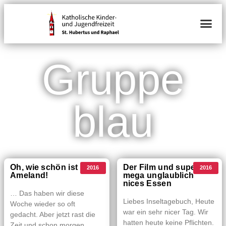
Gruppe
blau
Oh, wie schön ist
Der Film und super
2016
2016
Ameland!
mega unglaublich
nices Essen
… Das haben wir diese
Liebes Inseltagebuch, Heute
Woche wieder so oft
war ein sehr nicer Tag. Wir
gedacht. Aber jetzt rast die
hatten heute keine Pflichten.
Zeit und schon morgen