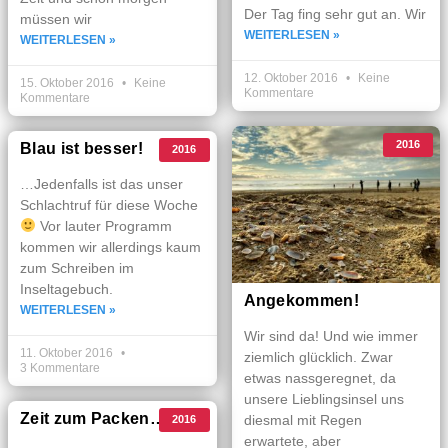
Der Tag fing sehr gut an. Wir
müssen wir
WEITERLESEN »
WEITERLESEN »
12. Oktober 2016
Keine
15. Oktober 2016
Keine
Kommentare
Kommentare
2016
Blau ist besser!
2016
…Jedenfalls ist das unser
Schlachtruf für diese Woche
Vor lauter Programm
kommen wir allerdings kaum
zum Schreiben im
Inseltagebuch.
Angekommen!
WEITERLESEN »
Wir sind da! Und wie immer
11. Oktober 2016
ziemlich glücklich. Zwar
3 Kommentare
etwas nassgeregnet, da
unsere Lieblingsinsel uns
Zeit zum Packen…
diesmal mit Regen
2016
erwartete, aber