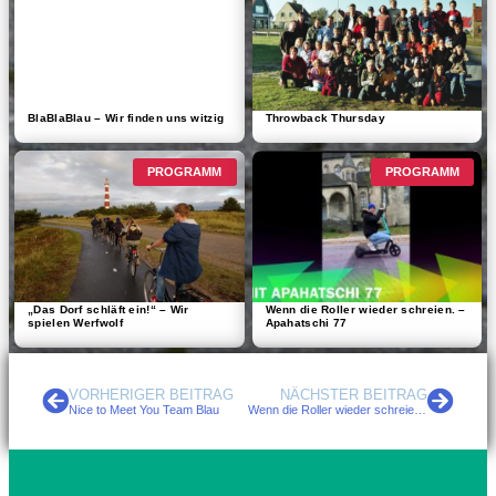
BlaBlaBlau – Wir finden uns witzig
Throwback Thursday
PROGRAMM
PROGRAMM
„Das Dorf schläft ein!“ – Wir
Wenn die Roller wieder schreien. –
spielen Werfwolf
Apahatschi 77
VORHERIGER BEITRAG
NÄCHSTER BEITRAG
Nice to Meet You Team Blau
Wenn die Roller wieder schreien. – Apahatschi 77