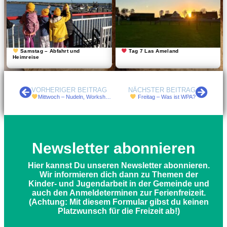
Samstag – Abfahrt und
Tag 7 Las Ameland
Heimreise
VORHERIGER BEITRAG
NÄCHSTER BEITRAG
Mittwoch – Nudeln, Workshop & Schwimm-Party
Freitag – Was ist WPA?
Newsletter abonnieren
Hier kannst Du unseren Newsletter abonnieren.
Wir informieren dich dann zu Themen der
Kinder- und Jugendarbeit in der Gemeinde und
auch den Anmeldeterminen zur Ferienfreizeit.
(Achtung: Mit diesem Formular gibst du keinen
Platzwunsch für die Freizeit ab!)