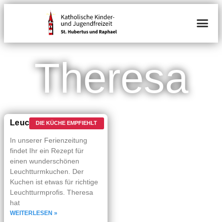
Theresa
Leuchtturm­kuchen
DIE KÜCHE EMPFIEHLT
In unserer Ferien­zeitung
findet Ihr ein Rezept für
einen wunder­schönen
Leucht­turm­kuchen. Der
Kuchen ist etwas für richtige
Leucht­­turmprofis. Theresa
hat
WEITERLESEN »